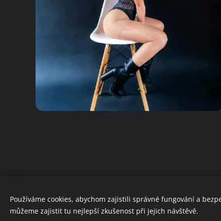
Používáme cookies, abychom zajistili správné fungování a bezp
můžeme zajistit tu nejlepší zkušenost při jejich návštěvě.
Obrázky poskytl
Pexels