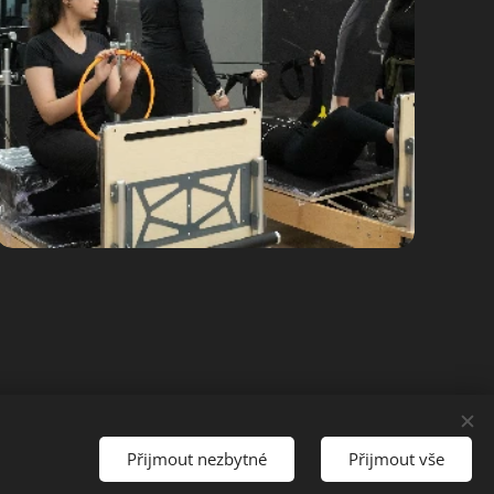
Přijmout nezbytné
Přijmout vše
Cookies