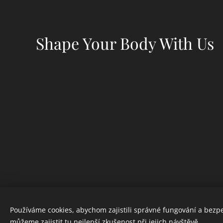
Shape Your Body With Us
Používáme cookies, abychom zajistili správné fungování a bezp
můžeme zajistit tu nejlepší zkušenost při jejich návštěvě.