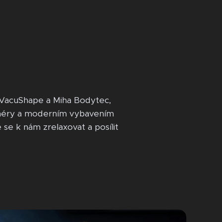
í VacuShape a Miha Bodytec,
renéry a moderním vybavením
 se k nám zrelaxovat a posílit