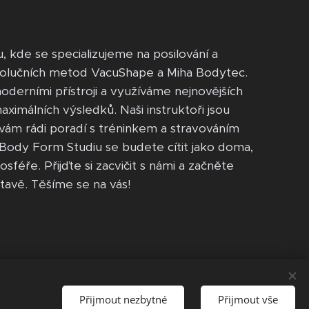
, kde se specializujeme na posilování a
volučních metod VacuShape a Miha Bodytec.
derními přístroji a využíváme nejnovějších
ximálních výsledků. Naši instruktoři jsou
vám rádi poradí s tréninkem a stravováním
V Body Form Studiu se budete cítit jako doma,
osféře. Přijďte si zacvičit s námi a začněte
stavě. Těšíme se na vás!
Přijmout nezbytné
Přijmout vše