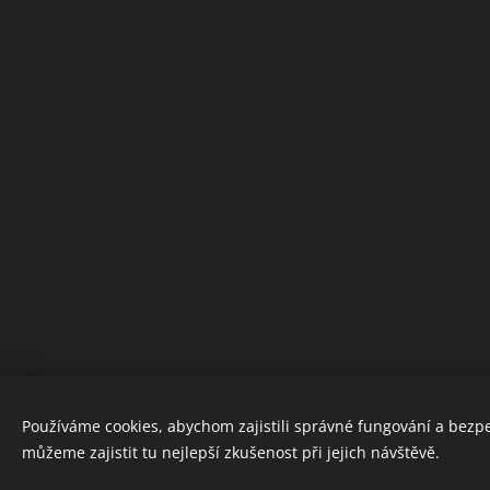
Používáme cookies, abychom zajistili správné fungování a bezp
můžeme zajistit tu nejlepší zkušenost při jejich návštěvě.
Obrázky poskytl
Pexels